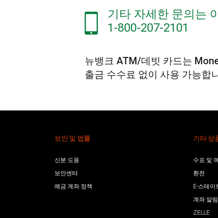
기타 자세한 문의는 
1-800-207-2101
뉴뱅크 ATM/데빗 카드는 Mone
출금 수수료 없이 사용 가능합니
보안 및 법률
기타 상
신분 도용
수표 및 
보안센터
환전
예금 계좌 정책
E-스테이
계좌 알림
ZELLE