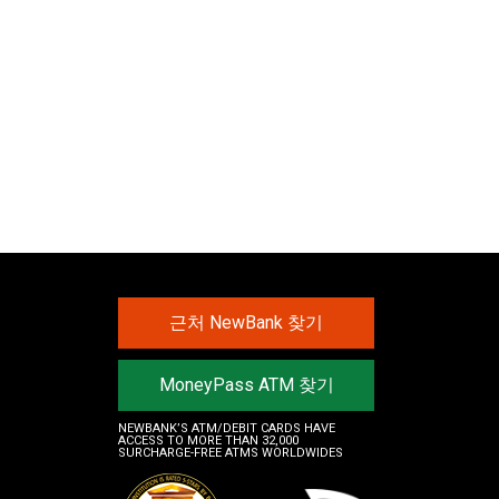
서
근처 NewBank 찾기
MoneyPass ATM 찾기
NEWBANK’S ATM/DEBIT CARDS HAVE
ACCESS TO MORE THAN 32,000
SURCHARGE-FREE ATMS WORLDWIDES